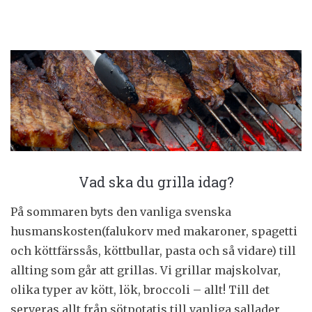
Vad ska du grilla idag?
På sommaren byts den vanliga svenska
husmanskosten(falukorv med makaroner, spagetti
och köttfärssås, köttbullar, pasta och så vidare) till
allting som går att grillas. Vi grillar majskolvar,
olika typer av kött, lök, broccoli – allt! Till det
serveras allt från sötpotatis till vanliga sallader,