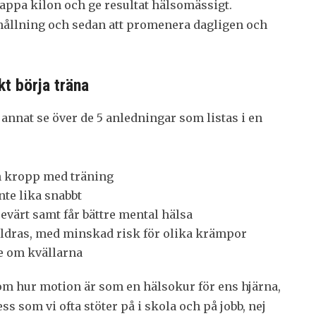
tappa kilon och ge resultat hälsomässigt.
 hållning och sedan att promenera dagligen och
kt börja träna
annat se över de 5 anledningar som listas i en
n kropp med träning
nte lika snabbt
sevärt samt får bättre mental hälsa
åldras, med minskad risk för olika krämpor
re om kvällarna
om hur motion är som en hälsokur för ens hjärna,
s som vi ofta stöter på i skola och på jobb, nej