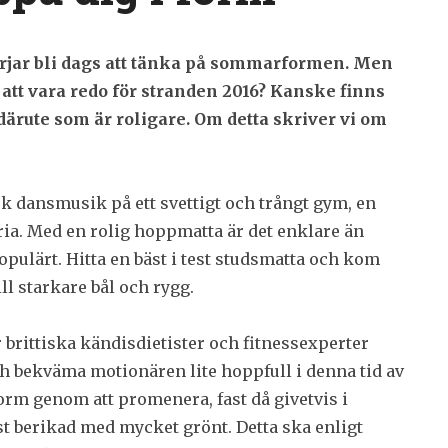
rjar bli dags att tänka på sommarformen. Men
att vara redo för stranden 2016? Kanske finns
 därute som är roligare. Om detta skriver vi om
nisk dansmusik på ett svettigt och trångt gym, en
t fria. Med en rolig hoppmatta är det enklare än
ulärt. Hitta en bäst i test studsmatta och kom
ll starkare bål och rygg.
 brittiska kändisdietister och fitnessexperter
 bekväma motionären lite hoppfull i denna tid av
orm genom att promenera, fast då givetvis i
t berikad med mycket grönt. Detta ska enligt