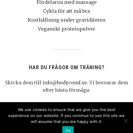
Fördelarna med massage
Cykla för att må bra
Kosthållning under graviditeten
Veganskt proteinpulver
HAR DU FRÅGOR OM TRÄNING?
Skicka dem till
info@bodycomf.se
. Vi besvarar dem
efter bästa förmåga.
We use cookies to ensure that we give you the best
experience on our website. If you continue to use this site we
will assume that you are happy with it.
COPYRIGHT ©
Ok